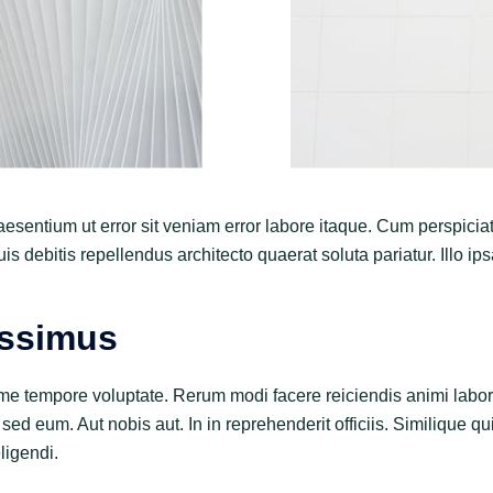
raesentium ut error sit veniam error labore itaque. Cum perspici
is debitis repellendus architecto quaerat soluta pariatur. Illo ip
ossimus
e tempore voluptate. Rerum modi facere reiciendis animi labor
 sed eum. Aut nobis aut. In in reprehenderit officiis. Similique q
ligendi.