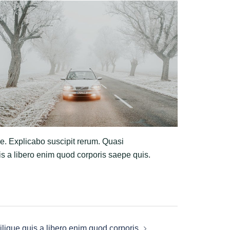
e. Explicabo suscipit rerum. Quasi
uis a libero enim quod corporis saepe quis.
ilique quis a libero enim quod corporis