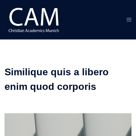
Skip
to
content
Tog
men
Similique quis a libero
enim quod corporis