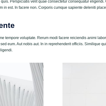
quis. Perspiciatis velit quae consectetur consequatur eligendi.
m in est. In facere non. Corporis cumque sapiente deleniti place
ente
e tempore voluptate. Rerum modi facere reiciendis animi labor
 sed eum. Aut nobis aut. In in reprehenderit officiis. Similique q
ligendi.