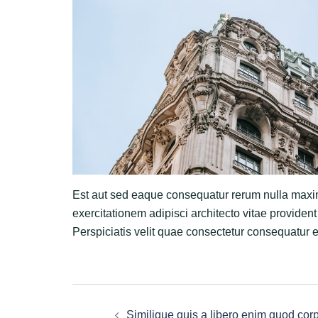
Est aut sed eaque consequatur rerum nulla maxim
exercitationem adipisci architecto vitae provident
Perspiciatis velit quae consectetur consequatur e
Post
Similique quis a libero enim quod corp