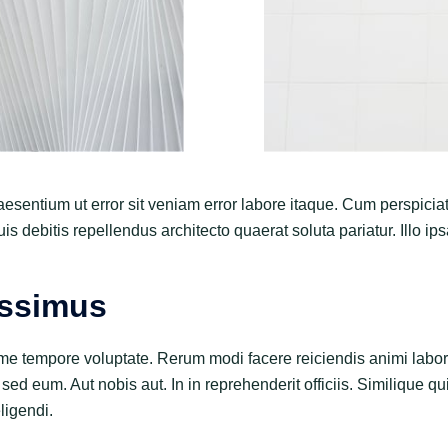
raesentium ut error sit veniam error labore itaque. Cum perspici
is debitis repellendus architecto quaerat soluta pariatur. Illo ip
ossimus
e tempore voluptate. Rerum modi facere reiciendis animi labor
 sed eum. Aut nobis aut. In in reprehenderit officiis. Similique q
ligendi.